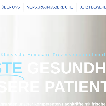
ÜBER UNS
VERSORGUNGSBEREICHE
JETZT BEWER
Klassische Homecare-Prozesse neu definiert
STE
GESUNDH
SERE PATIEN
fahrungen
unserer
kompetenten Fachkräfte
mit
frische