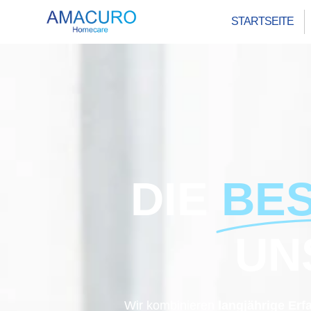
STARTSEITE
DIE
BE
UN
Wir kombinieren
langjährige Er